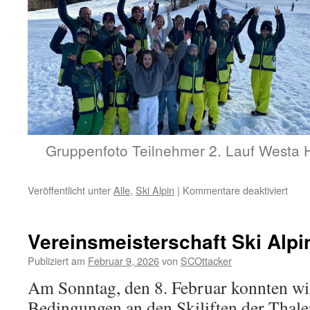
Gruppenfoto Teilnehmer 2. Lauf Westa
für
Veröffentlicht unter
Alle
,
Ski Alpin
|
Kommentare deaktiviert
West
Hauc
Erge
Vereinsmeisterschaft Ski Alpi
2.
Lauf
Publiziert am
Februar 9, 2026
von
SCOttacker
Am Sonntag, den 8. Februar konnten wir
Bedingungen an den Skiliften der Thal