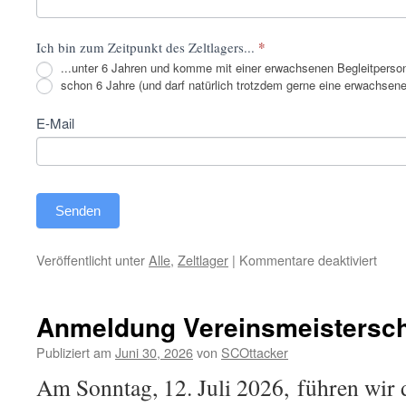
*
Ich bin zum Zeitpunkt des Zeltlagers...
...unter 6 Jahren und komme mit einer erwachsenen Begleitperso
schon 6 Jahre (und darf natürlich trotzdem gerne eine erwachsene
E-Mail
Senden
für
Veröffentlicht unter
Alle
,
Zeltlager
|
Kommentare deaktiviert
Kinde
und
Juge
Anmeldung Vereinsmeistersch
Publiziert am
Juni 30, 2026
von
SCOttacker
Am Sonntag, 12. Juli 2026, führen wir 