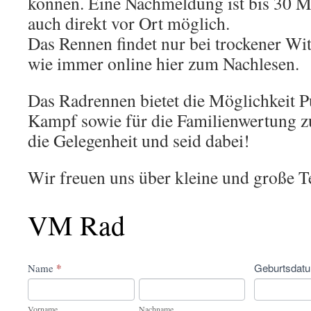
können. Eine Nachmeldung ist bis 30 Mi
auch direkt vor Ort möglich.
Das Rennen findet nur bei trockener Wit
wie immer online hier zum Nachlesen.
Das Radrennen bietet die Möglichkeit P
Kampf sowie für die Familienwertung z
die Gelegenheit und seid dabei!
Wir freuen uns über kleine und große T
VM
VM Rad
Rad
*
Geburtsdat
Name
Vorname
Nachname
Vorname
Nachname