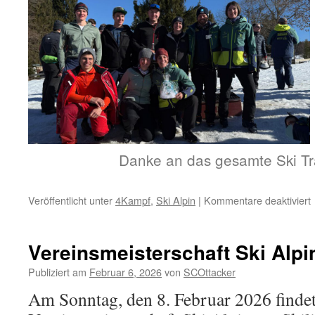
Danke an das gesamte Ski Tr
f
Veröffentlicht unter
4Kampf
,
Ski Alpin
|
Kommentare deaktiviert
V
S
A
Vereinsmeisterschaft Ski Alpi
Publiziert am
Februar 6, 2026
von
SCOttacker
Am Sonntag, den 8. Februar 2026 findet