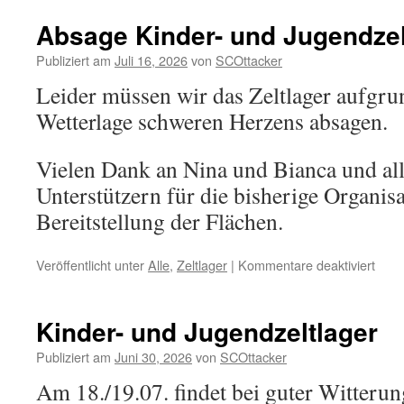
Verei
Rad
Absage Kinder- und Jugendzel
12.7.
Publiziert am
Juli 16, 2026
von
SCOttacker
Leider müssen wir das Zeltlager aufgru
Wetterlage schweren Herzens absagen.
Vielen Dank an Nina und Bianca und al
Unterstützern für die bisherige Organis
Bereitstellung der Flächen.
für
Veröffentlicht unter
Alle
,
Zeltlager
|
Kommentare deaktiviert
Absa
Kinde
und
Kinder- und Jugendzeltlager
Juge
Publiziert am
Juni 30, 2026
von
SCOttacker
Am 18./19.07. findet bei guter Witteru